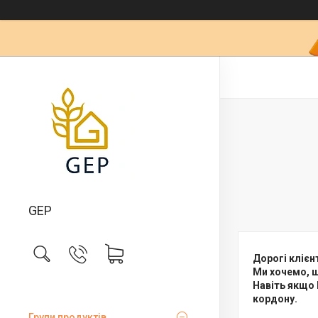
GEP
Дорогі клієн
Ми хочемо, щ
Навіть якщо 
кордону.
Групи продуктів