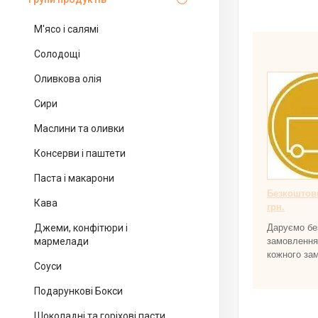
Наше голо
М'ясо і салямі
Солодощі
Оливкова олія
Сири
Маслини та оливки
Консерви і паштети
Паста і макарони
Безкоштовн
Кава
грн.
Джеми, конфітюри і
Даруємо бе
мармелади
замовлення 
кожного за
Соуси
Подарункові Бокси
Шоколадні та горіхові пасти