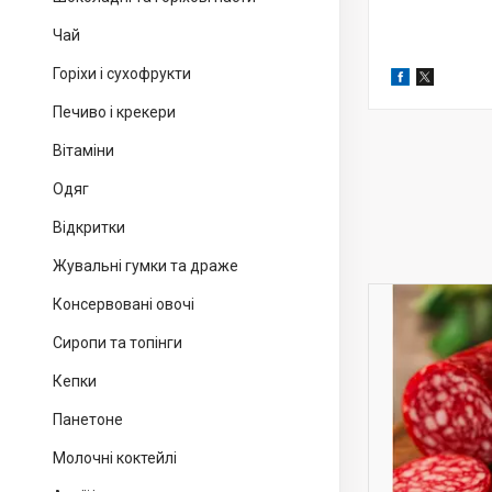
Чай
Горіхи і сухофрукти
Печиво і крекери
Вітаміни
Одяг
Відкритки
Жувальні гумки та драже
Консервовані овочі
Сиропи та топінги
Кепки
Панетоне
Молочні коктейлі