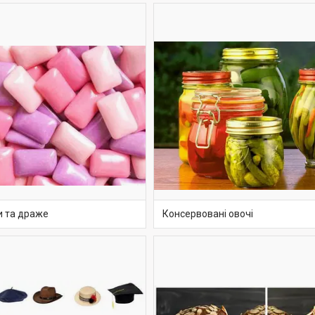
и та драже
Консервовані овочі