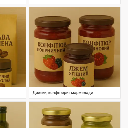
Джеми, конфітюри і мармелади