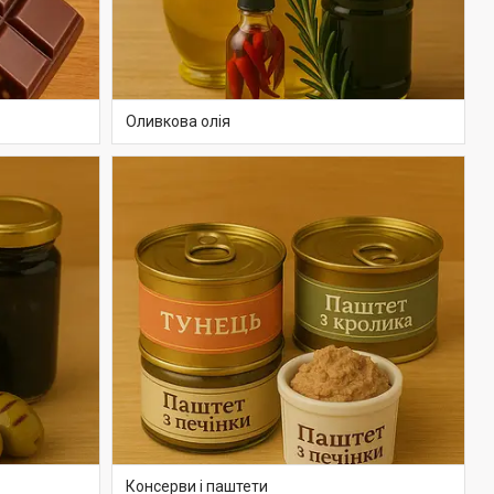
Оливкова олія
Консерви і паштети