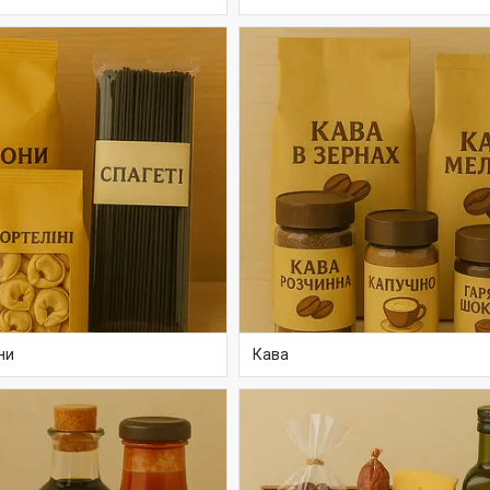
ни
Кава