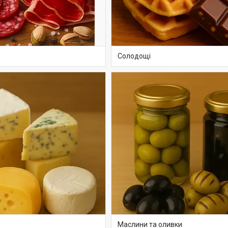
Солодощі
Маслини та оливки