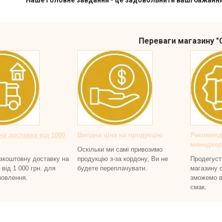
вне завдання - це задовольнити ваші бажання в га
Переваги магазину "
а доставка від 1000
Вигідна ціна на продукцію
Рекоменда
менеджер
Оскільки ми самі привозимо
зкоштовну доставку на
продукцію з-за кордону, Ви не
Продегуст
від 1 000 грн. для
будете переплачувати.
магазину 
мовлення.
зможемо в
смак.