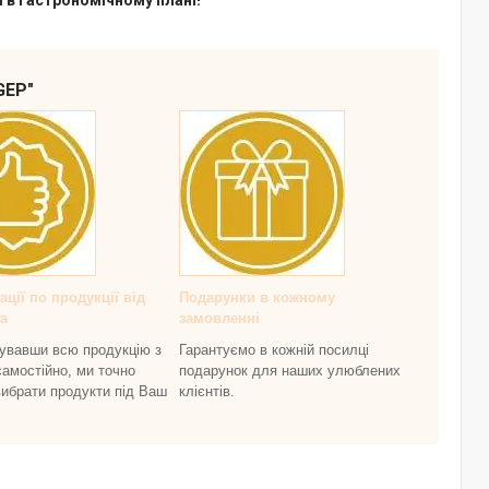
строномічному плані!
GEP"
ції по продукції від
Подарунки в кожному
а
замовленні
увавши всю продукцію з
Гарантуємо в кожній посилці
самостійно, ми точно
подарунок для наших улюблених
ибрати продукти під Ваш
клієнтів.