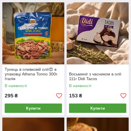
Тунець в оливковій олії😍 в
упаковці Athena Tonno 300г.
Восьминіг з часником в олії
Італія
111г Didi Tacos
В наявності
В наявності
295
153
₴
₴
Купити
Купити