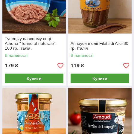
Тунець у власному соці
Athena "Tonno al naturale".
Анчоуси в олії Filetti di Alici 80
160 гр. Італія.
гр. Італія
В наявності
В наявності
179
119
₴
₴
Купити
Купити