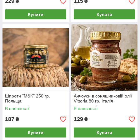
229
115
₴
₴
Купити
Купити
Шпроти "M&K" 250 гр.
Анчоуси в соняшниковій олії
Польща
Vittoria 80 гр. Італія
В наявності
В наявності
187
129
₴
₴
Купити
Купити