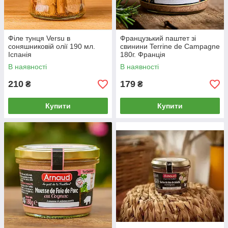
Філе тунця Versu в
Французький паштет зі
соняшниковій олії 190 мл.
свинини Terrine de Campagne
Іспанія
180г. Франція
В наявності
В наявності
210
179
₴
₴
Купити
Купити