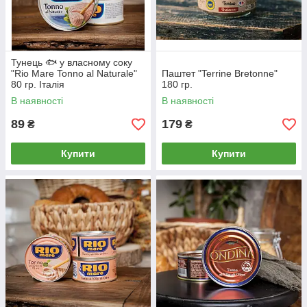
Тунець 🐟 у власному соку
"Rio Mare Tonno al Naturale"
Паштет "Terrine Bretonne"
80 гр. Італія
180 гр.
В наявності
В наявності
89
179
₴
₴
Купити
Купити