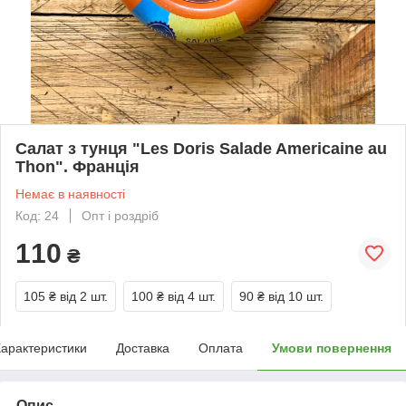
Салат з тунця "Les Doris Salade Americaine au
Thon". Франція
Немає в наявності
Код: 24
Опт і роздріб
110
₴
105 ₴
від 2 шт.
100 ₴
від 4 шт.
90 ₴
від 10 шт.
арактеристики
Доставка
Оплата
Умови повернення
Опис