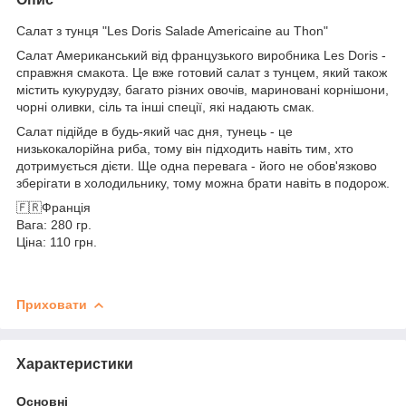
Салат з тунця "Les Doris Salade Americaine au Thon"
Салат Американський від французького виробника Les Doris -
справжня смакота. Це вже готовий салат з тунцем, який також
містить кукурудзу, багато різних овочів, мариновані корнішони,
чорні оливки, сіль та інші спеції, які надають смак.
Салат підійде в будь-який час дня, тунець - це
низькокалорійна риба, тому він підходить навіть тим, хто
дотримується дієти. Ще одна перевага - його не обов'язково
зберігати в холодильнику, тому можна брати навіть в подорож.
🇫🇷Франція
Вага: 280 гр.
Ціна: 110 грн.
Приховати
Характеристики
Основні