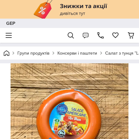
GEP
Групи продуктів
Консерви і паштети
Салат з тунця "L