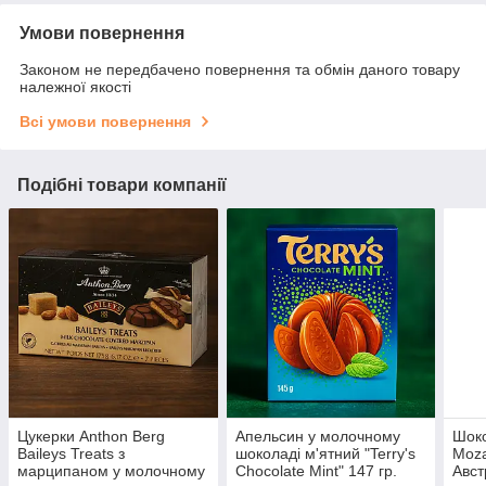
Умови повернення
Законом не передбачено повернення та обмін даного товару
належної якості
Всі умови повернення
Подібні товари компанії
Цукерки Anthon Berg
Апельсин у молочному
Шоко
Baileys Treats з
шоколаді м'ятний "Terry's
Moza
марципаном у молочному
Chocolate Mint" 147 гр.
Авст