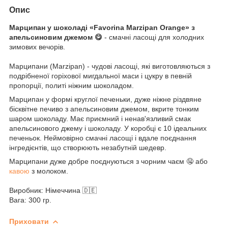
Опис
Марципан у шоколаді «Favorina Marzipan Orange» з
апельсиновим джемом 😋
- смачні ласощі для холодних
зимових вечорів.
Марципани (Marzipan) - чудові ласощі, які виготовляються з
подрібненої горіхової мигдальної маси і цукру в певній
пропорції, политі ніжним шоколадом.
Марципан у формі круглої печеньки, дуже ніжне різдвяне
бісквітне печиво з апельсиновим джемом, вкрите тонким
шаром шоколаду. Має приємний і ненав'язливий смак
апельсинового джему і шоколаду. У коробці є 10 ідеальних
печеньок. Неймовірно смачні ласощі і вдале поєднання
інгредієнтів, що створюють незабутній шедевр.
Марципани дуже добре поєднуються з чорним чаєм 🤤 або
кавою
з молоком.
Виробник: Німеччина 🇩🇪
Вага: 300 гр.
Приховати