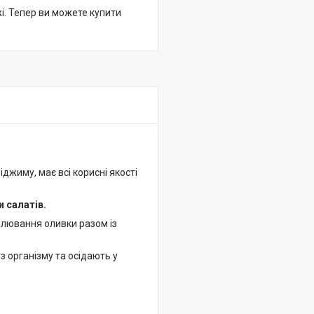
жі. Тепер ви можете купити
віджиму, має всі корисні якості
 салатів.
авлювання оливки разом із
з організму та осідають у