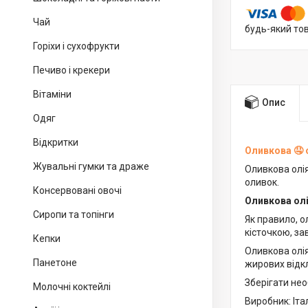
Чай
будь-який то
Горіхи і сухофрукти
Печиво і крекери
Вітаміни
Опис
Одяг
Відкритки
Оливкова 🤤 
Жувальні гумки та драже
Оливкова олія 
оливок.
Консервовані овочі
Оливкова ол
Сиропи та топінги
Як правило, о
кісточкою, зав
Кепки
Оливкова олія
Панетоне
жирових відкл
Зберігати нео
Молочні коктейлі
Виробник: Італ