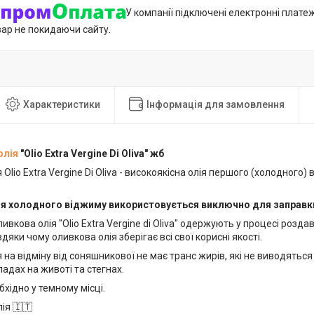
У компанії підключені електронні плате
вар не покидаючи сайту.
Характеристики
Інформація для замовлення
олія
"Olio Extra Vergine Di Oliva" жб
Olio Extra Vergine Di Oliva - високоякісна олія першого (холодного) 
ія холодного віджиму використовується виключно для заправки
ливкова олія "Olio Extra Vergine di Oliva" одержують у процесі розд
дяки чому оливкова олія зберігає всі свої корисні якості.
 на відміну від соняшникової не має транс жирів, які не виводяться 
адах на животі та стегнах.
бхідно у темному місці.
ія 🇮🇹