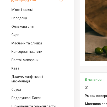
М'ясо і салямі
Солодощі
Оливкова олія
Сири
Маслини та оливки
Консерви і паштети
Паста і макарони
Кава
Джеми, конфітюри і
В наявності
мармелади
Соуси
Подарункові Бокси
Шоколадні та горіхові пасти