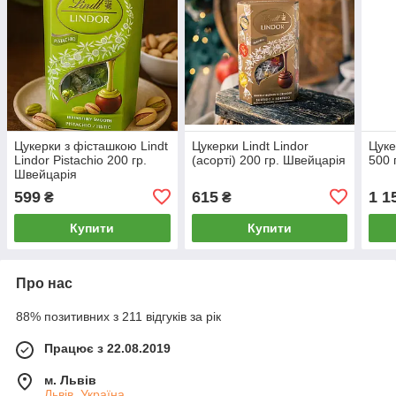
Цукерки з фісташкою Lindt
Цукерки Lindt Lindor
Цуке
Lindor Pistachio 200 гр.
(асорті) 200 гр. Швейцарія
500 
Швейцарія
599
615
1 1
₴
₴
Купити
Купити
Про нас
88% позитивних з 211 відгуків за рік
Працює з 22.08.2019
м. Львів
Львів, Україна