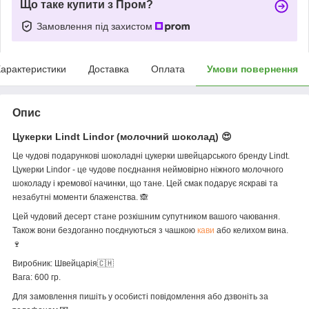
Що таке купити з Пром?
Замовлення під захистом
арактеристики
Доставка
Оплата
Умови повернення
Опис
Цукерки Lindt Lindor (молочний шоколад) 😍
Це чудові подарункові шоколадні цукерки швейцарського бренду Lindt.
Цукерки Lindor - це чудове поєднання неймовірно ніжного молочного
шоколаду і кремової начинки, що тане. Цей смак подарує яскраві та
незабутні моменти блаженства. 🙈
Цей чудовий десерт стане розкішним супутником вашого чаювання.
Також вони бездоганно поєднуються з чашкою
кави
або келихом вина.
🍷
Виробник: Швейцарія🇨🇭
Вага: 600 гр.
Для замовлення пишіть у особисті повідомлення або дзвоніть за