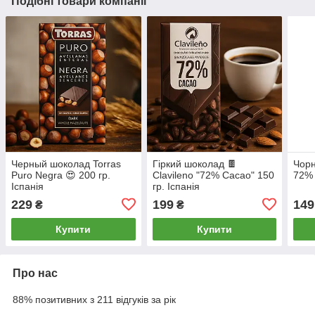
Подібні товари компанії
Черный шоколад Torras
Гіркий шоколад 🍫
Чорн
Puro Negra 😍 200 гр.
Clavileno "72% Cacao" 150
72% 
Іспанія
гр. Іспанія
229
199
149
₴
₴
Купити
Купити
Про нас
88% позитивних з 211 відгуків за рік