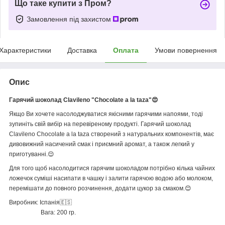
Що таке купити з Пром?
Замовлення під захистом
Характеристики
Доставка
Оплата
Умови повернення
Опис
Гарячий шоколад Clavileno "Chocolate a la taza"😍
Якщо Ви хочете насолоджуватися якісними гарячими напоями, тоді
зупиніть свій вибір на перевіреному продукті. Гарячий шоколад
Clavileno Chocolate a la taza створений з натуральних компонентів, має
дивовижний насичений смак і приємний аромат, а також легкий у
приготуванні.😌
Для того щоб насолодитися гарячим шоколадом потрібно кілька чайних
ложечок суміші насипати в чашку і залити гарячою водою або молоком,
перемішати до повного розчинення, додати цукор за смаком.😊
Виробник: Іспанія🇪🇸
Вага: 200 гр.