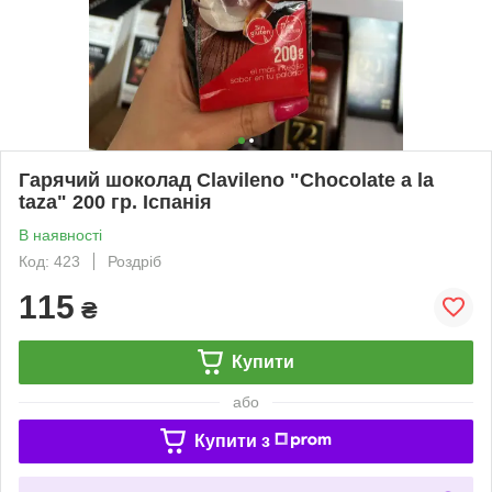
Гарячий шоколад Clavileno "Chocolate a la
taza" 200 гр. Іспанія
В наявності
Код: 423
Роздріб
115
₴
Купити
або
Купити з