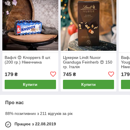
Вафлі 😍 Knoppers 8 шт.
Цукерки Lindt Nuxor
Вафл
(200 гр.) Німеччина
Gianduga Feinherb 😍 150
Youg
гр. Італія
Німе
179
745
179
₴
₴
Купити
Купити
Про нас
88% позитивних з 211 відгуків за рік
Працює з 22.08.2019