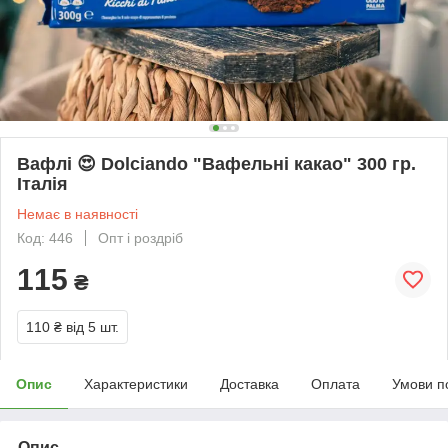
Вафлі 😍 Dolciando "Вафельні какао" 300 гр.
Італія
Немає в наявності
Код: 446
Опт і роздріб
115
₴
110 ₴
від 5 шт.
Опис
Характеристики
Доставка
Оплата
Умови п
Опис