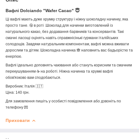
Вафлі Dolciando "Wafer Cacao" 😇
Ці вафлі мають дуже хрумку структуру і ніжну шоколадну начинку, яка
просто тане.
🤤
в роті .Шоколад для начинки виготовлений із
натурального какао, без додавання барвників та консервантів. Такі
смачні ласощі оцінять навіть справжнісінькі гурмани італійських
солодощів. Завдяки натуральним компонентам, вафлі можна вживати
дорослим та дітям. Шоколадна начинка
🙈
наповнить вас бадьорістю та
енергією.
Вафлі ідеально доповнять чаювання або стануть корисним та смачним
перекушуванням
☕️
на роботі. Ніжна начинка та хрумкі вафлі
обов'язково вам сподобаються.
Виробник: Італія 🇮🇹
Ціна: 140 грн.
Для замовлення пишіть у особисті повідомлення або дзвоніть по
телефону 💌
Приховати