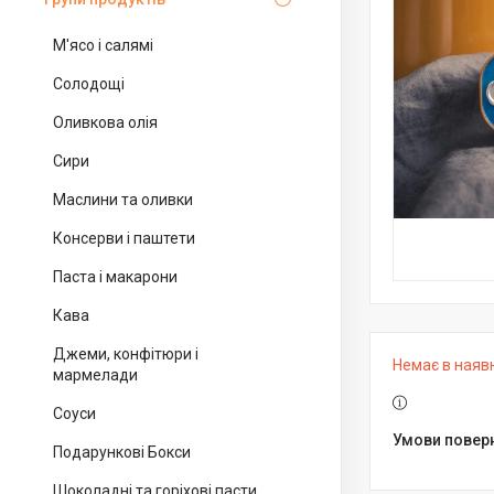
М'ясо і салямі
Солодощі
Оливкова олія
Сири
Маслини та оливки
Консерви і паштети
Паста і макарони
Кава
Джеми, конфітюри і
Немає в наяв
мармелади
Соуси
Подарункові Бокси
Шоколадні та горіхові пасти