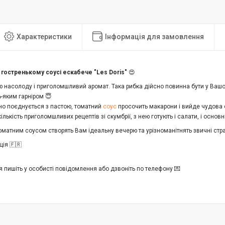
Характеристики
Інформація для замовлення
 гостренькому соусі ескабече "Les Doris"
😍
 насолоду і приголомшливий аромат. Така рибка дійсно повинна бути у Вашо
-яким гарніром 😇
но поєднується з пастою, томатний
соус
просочить макарони і вийде чудова 
кількість приголомшливих рецептів зі скумбрії, з нею готують і салати, і основ
оматним соусом створять Вам ідеальну вечерю та урізноманітнять звичні стр
ція 🇫🇷
 пишіть у особисті повідомлення або дзвоніть по телефону 💌