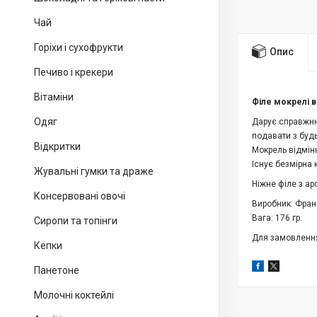
Чай
Горіхи і сухофрукти
Опис
Печиво і крекери
Вітаміни
Філе мокрелі в
Одяг
Дарує справжню
подавати з будь
Відкритки
Мокрель відмін
Існує безмірна 
Жувальні гумки та драже
Ніжне філе з ар
Консервовані овочі
Виробник: Фран
Вага: 176 гр.
Сиропи та топінги
Для замовлення
Кепки
Панетоне
Молочні коктейлі