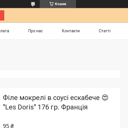
Кошик
плата
Про нас
Контакти
Статті
Філе мокрелі в соусі ескабече 😍
"Les Doris" 176 гр. Франція
95 ₴