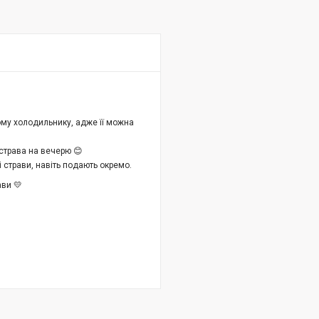
му холодильнику, адже її можна
страва на вечерю 😊
ні страви, навіть подають окремо.
ави 💛