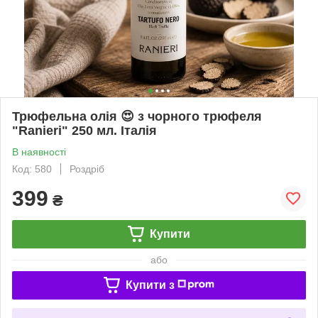
Трюфельна олія 😍 з чорного трюфеля
"Ranieri" 250 мл. Італія
В наявності
Код: 580
Роздріб
399
₴
Купити
або
Купити з