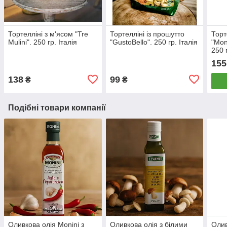
Тортелліні з м'ясом "Tre
Тортелліні із прошутто
Торт
Mulini". 250 гр. Італія
"GustoBello". 250 гр. Італія
"Mon
250 г
155
138
99
₴
₴
Подібні товари компанії
Оливкова олія Monini з
Оливкова олія з білими
Олив