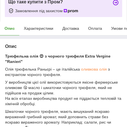
Що таке купити з Пром?
Замовлення під захистом
Опис
Характеристики
Доставка
Оплата
Умови п
Опис
Трюфельна олія 😍 з чорного трюфеля Extra Vergine
"Ranieri"
Олія трюфельна Раньєрі – це італійська
оливкова олія
з
екстрактом чорного трюфеля.
У виробництві цієї олії використовуються якісне фермерське
оливкове 🤤 масло і шматочки чорного трюфеля, який не
підійшов на продаж цілим.
На всіх етапах виробництва продукт не піддається тепловій та
хімічній обробці.
Шматочки чорного трюфеля, мають вишуканий яскраво
виражений грибний аромат, який доповнить страви без
яскраво вираженого аромату. Наприклад: салати, рис чи