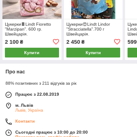
Цукерки🍫Lindt Fioretto
Цукерки😍Lindt Lindor
Цуке
"Marzipan". 600 гр.
"Stracciatella".700 г
Lind
Швейцарія.
Швейцарія.
Шве
2 100
2 450
599
₴
₴
Купити
Купити
Про нас
88% позитивних з 211 відгуків за рік
Працює з 22.08.2019
м. Львів
Львів, Україна
Контакти
Сьогодні працює з 10:00 до 20:00
Показати весь графік роботи