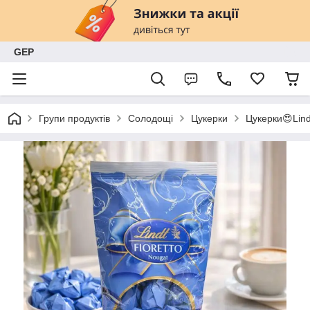
GEP
Групи продуктів
Солодощі
Цукерки
Цукерки😍Lind