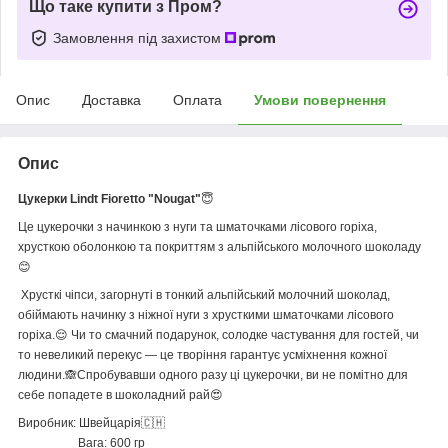
Що таке купити з Пром?
Замовлення під захистом
Опис
Доставка
Оплата
Умови повернення
Опис
Цукерки Lindt Fioretto "Nougat"
😇
Це цукерочки з начинкою з нуги та шматочками лісового горіха,
хрусткою оболонкою та покриттям з альпійського молочного шоколаду
😊
Хрусткі чіпси, загорнуті в тонкий альпійський молочний шоколад,
обіймають начинку з ніжної нуги з хрусткими шматочками лісового
горіха.😌 Чи то смачний подарунок, солодке частування для гостей, чи
то невеликий перекус — це творіння гарантує усміхнення кожної
людини.🙈Спробувавши одного разу ці цукерочки, ви не помітно для
себе попадете в шоколадний рай😍
Виробник: Швейцарія🇨🇭
Вага: 600 гр