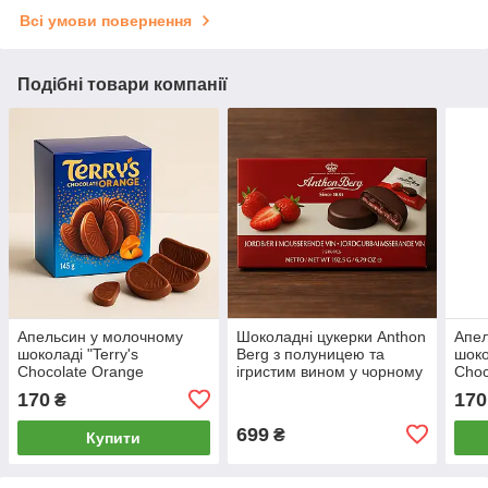
Всі умови повернення
Подібні товари компанії
Апельсин у молочному
Шоколадні цукерки Anthon
Апел
шоколаді "Terry's
Berg з полуницею та
шоко
Chocolate Orange
ігристим вином у чорному
Choc
Exploding Candy 147 гр.
шоколаді 192,5 гр
Вели
170
170
₴
Велика Британія
699
₴
Купити