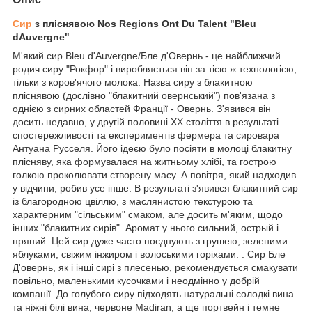
Сир
з пліснявою Nos Regions Ont Du Talent "Bleu
dAuvergne"
М'який сир Bleu d'Auvergne/Бле д'Овернь - це найближчий
родич сиру "Рокфор" і виробляється він за тією ж технологією,
тільки з коров'ячого молока. Назва сиру з блакитною
пліснявою (дослівно "блакитний овернський") пов'язана з
однією з сирних областей Франції - Овернь. З'явився він
досить недавно, у другій половині ХХ століття в результаті
спостережливості та експериментів фермера та сировара
Антуана Русселя. Його ідеєю було посіяти в молоці блакитну
плісняву, яка формувалася на житньому хлібі, та гострою
голкою проколювати створену масу. А повітря, який надходив
у відчини, робив усе інше. В результаті з'явився блакитний сир
із благородною цвіллю, з маслянистою текстурою та
характерним "сільським" смаком, але досить м'яким, щодо
інших "блакитних сирів". Аромат у нього сильний, острый і
пряний. Цей сир дуже часто поєднують з грушею, зеленими
яблуками, свіжим інжиром і волоськими горіхами. . Сир Бле
Д'овернь, як і інші сирі з плесенью, рекомендується смакувати
повільно, маленькими кусочками і неодмінно у добрій
компанії. До голубого сиру підходять натуральні солодкі вина
та ніжні білі вина, червоне Madiran, а ще портвейн і темне