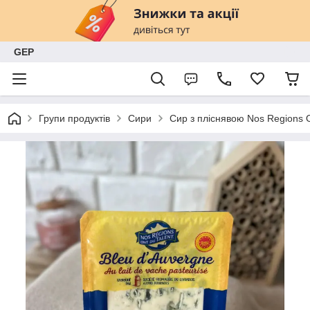
GEP
Групи продуктів
Сири
Сир з пліснявою Nos Regions O