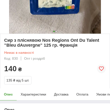
Сир з пліснявою Nos Regions Ont Du Talent
"Bleu dAuvergne" 125 гр. Франція
Немає в наявності
Код: 830
Опт і роздріб
140
₴
135 ₴
від 5 шт.
Опис
Характеристики
Доставка
Оплата
Умови п
Опис