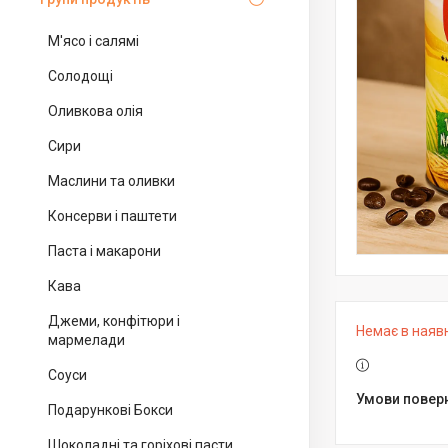
М'ясо і салямі
Солодощі
Оливкова олія
Сири
Маслини та оливки
Консерви і паштети
Паста і макарони
Кава
Джеми, конфітюри і
Немає в наяв
мармелади
Соуси
Подарункові Бокси
Шоколадні та горіхові пасти