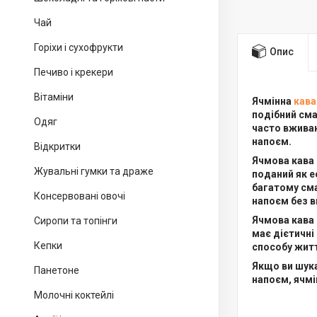
Чай
Горіхи і сухофрукти
Опис
Печиво і крекери
Вітаміни
Ячмінна
кава
подібний смак
Одяг
часто вживаю
напоєм.
Відкритки
Ячмова кава 
Жувальні гумки та драже
поданий як е
багатому сма
Консервовані овочі
напоєм без в
Ячмова кава 
Сиропи та топінги
має дієтичні
Кепки
способу жит
Якщо ви шука
Панетоне
напоєм, ячмі
Молочні коктейлі