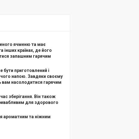
женого ячменю та має
та інших країнах, де його
атися запашним гарячим
же бути приготовлений і
рячого напою. Завдяки своєму
ть вам насолодитися гарячим
час зберігання. Він також
 привабливим для здорового
ся ароматним та ніжним