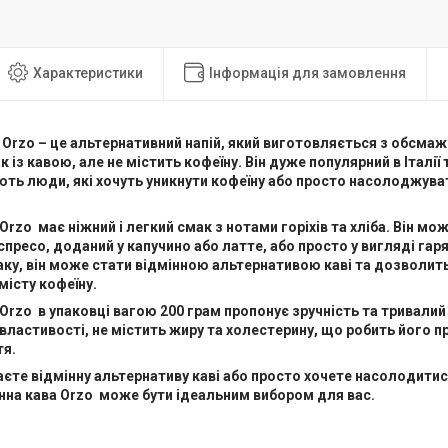
Характеристики
Інформація для замовлення
Orzo – це альтернативний напій, який виготовляється з обсма
 із кавою, але не містить кофеїну. Він дуже популярний в Італії 
ть люди, які хочуть уникнути кофеїну або просто насолоджув
Orzo має ніжний і легкий смак з нотами горіхів та хліба. Він мо
спресо, доданий у капучино або латте, або просто у вигляді га
ку, він може стати відмінною альтернативою каві та дозволи
місту кофеїну.
Orzo в упаковці вагою 200 грам пропонує зручність та тривалий 
 властивості, не містить жиру та холестерину, що робить його
тя.
єте відмінну альтернативу каві або просто хочете насолодити
нна кава Orzo може бути ідеальним вибором для вас.