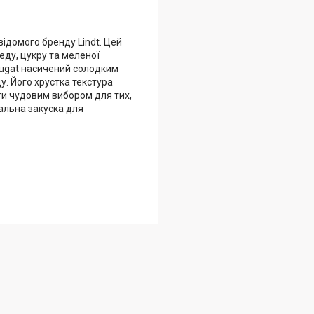
відомого бренду Lindt. Цей
еду, цукру та меленої
Nougat насичений солодким
. Його хрустка текстура
ти чудовим вибором для тих,
деальна закуска для