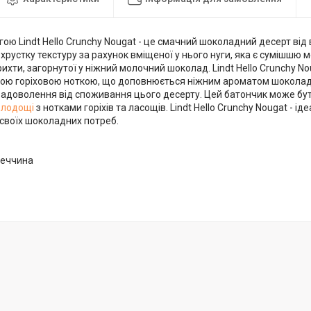
гою Lindt Hello Crunchy Nougat - це смачний шоколадний десерт від 
хрустку текстуру за рахунок вміщеної у нього нуги, яка є сумішшю м
ихти, загорнутої у ніжний молочний шоколад. Lindt Hello Crunchy 
кою горіховою ноткою, що доповнюється ніжним ароматом шоколаду
 задоволення від споживання цього десерту. Цей батончик може бу
олодощі
з нотками горіхів та ласощів. Lindt Hello Crunchy Nougat - і
своїх шоколадних потреб.
меччина