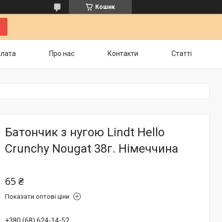
Кошик
плата
Про нас
Контакти
Статті
Батончик з нугою Lindt Hello
Crunchy Nougat 38г. Німеччина
65 ₴
Показати оптові ціни
+380 (68) 624-14-52