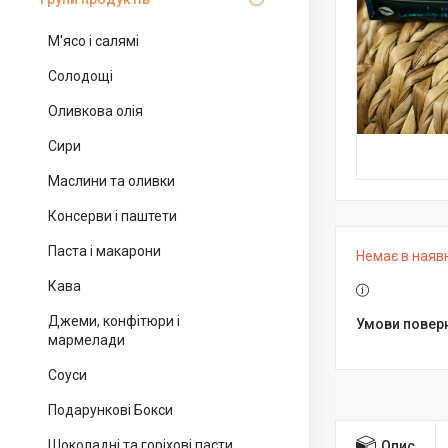
М'ясо і салямі
Солодощі
Оливкова олія
Сири
Маслини та оливки
Консерви і паштети
Паста і макарони
Немає в наяв
Кава
Джеми, конфітюри і
мармелади
Соуси
Подарункові Бокси
Шоколадні та горіхові пасти
Опис