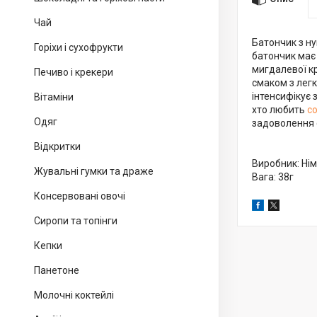
Чай
Батончик з ну
Горіхи і сухофрукти
батончик має 
мигдалевої кр
Печиво і крекери
смаком з лег
інтенсифікує
Вітаміни
хто любить
с
Одяг
задоволення 
Відкритки
Виробник: Ні
Жувальні гумки та драже
Вага: 38г
Консервовані овочі
Сиропи та топінги
Кепки
Панетоне
Молочні коктейлі