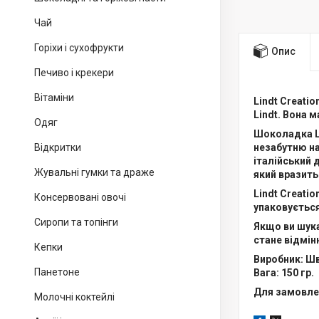
Чай
Горіхи і сухофрукти
Опис
Печиво і крекери
Вітаміни
Lindt Creati
Lindt. Вона 
Одяг
Шоколадка Li
Відкритки
незабутню н
італійський 
Жувальні гумки та драже
який вразить
Lindt Creati
Консервовані овочі
упаковується
Сиропи та топінги
Якщо ви шука
стане відмін
Кепки
Виробник: Шв
Панетоне
Вага: 150 гр.
Для замовлен
Молочні коктейлі