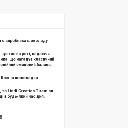
мого виробника шоколаду
 що тане в роті, надаючи
нка, що нагадує класичний
монійний смаковий баланс,
д. Кожна шоколадка
о Lindt Creation Tiramisu
і в будь-який час дня.
