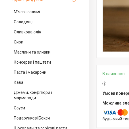
М'ясо і салямі
Солодощі
Оливкова олія
Сири
Маслини та оливки
Консерви і паштети
Паста і макарони
В наявності
Кава
Джеми, конфітюри і
мармелади
Соуси
Подарункові Бокси
будь-який то
Шоколадні та горіхові пасти