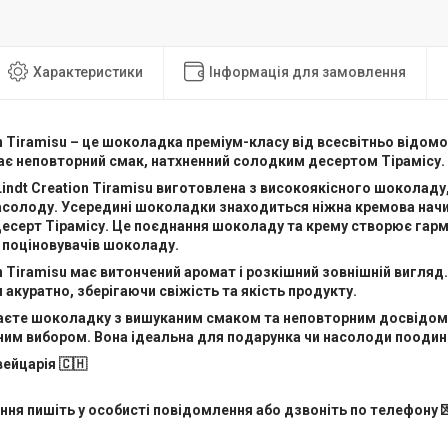
Характеристики
Інформація для замовлення
on Tiramisu – це шоколадка преміум-класу від всесвітньо відо
має неповторний смак, натхненний солодким десертом Тірамісу.
ndt Creation Tiramisu виготовлена з високоякісного шоколаду,
асолоду. Усередині шоколадки знаходиться ніжна кремова начи
десерт Тірамісу. Це поєднання шоколаду та крему створює гар
 поціновувачів шоколаду.
on Tiramisu має витончений аромат і розкішний зовнішній вигля
 акуратно, зберігаючи свіжість та якість продукту.
єте шоколадку з вишуканим смаком та неповторним досвідом, т
ним вибором. Вона ідеальна для подарунка чи насолоди поодинц
ейцарія 🇨🇭
ня пишіть у особисті повідомлення або дзвоніть по телефону 