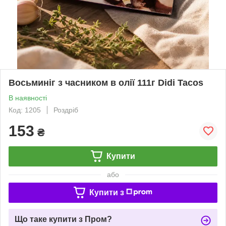
Восьминіг з часником в олії 111г Didi Tacos
В наявності
Код: 1205
Роздріб
153
₴
Купити
або
Купити з
Що таке купити з Пром?