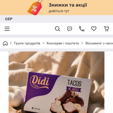
GEP
Групи продуктів
Консерви і паштети
Восьминіг з часн