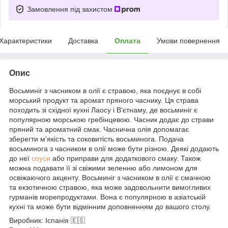
Замовлення під захистом
Характеристики
Доставка
Оплата
Умови повернення
Опис
Восьминіг з часником в олії є стравою, яка поєднує в собі
морський продукт та аромат пряного часнику. Ця страва
походить зі східної кухні Лаосу і В'єтнаму, де восьминіг є
популярною морською гребінцевою. Часник додає до страви
пряний та ароматний смак. Часнична олія допомагає
зберегти м'якість та соковитість восьминога. Подача
восьминога з часником в олії може бути різною. Деякі додають
до неї
соуси
або приправи для додаткового смаку. Також
можна подавати її зі свіжими зеленню або лимоном для
освіжаючого акценту. Восьминіг з часником в олії є смачною
та екзотичною стравою, яка може задовольнити вимогливих
гурманів морепродуктами. Вона є популярною в азіатській
кухні та може бути відмінним доповненням до вашого столу.
Виробник: Іспанія 🇪🇸