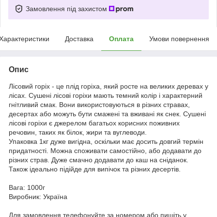
Замовлення під захистом
Характеристики
Доставка
Оплата
Умови повернення
Опис
Лісовий горіх - це плід горіха, який росте на великих деревах у
лісах. Сушені лісові горіхи мають темний колір і характерний
гнітливий смак. Вони використовуються в різних стравах,
десертах або можуть бути смажені та вживані як снек. Сушені
лісові горіхи є джерелом багатьох корисних поживних
речовин, таких як білок, жири та вуглеводи.
Упаковка 1кг дуже вигідна, оскільки має досить довгий термін
придатності. Можна споживати самостійно, або додавати до
різних страв. Дуже смачно додавати до каш на сніданок.
Також ідеально підійде для випічок та різних десертів.
Вага: 1000г
Виробник: Україна
Для замовлення телефонуйте за номером або пишіть у