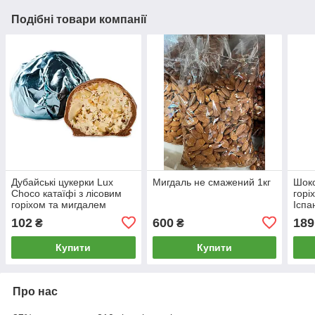
Подібні товари компанії
Дубайські цукерки Lux
Мигдаль не смажений 1кг
Шоко
Choco катаїфі з лісовим
горі
горіхом та мигдалем
Іспа
102
600
189
₴
₴
Купити
Купити
Про нас