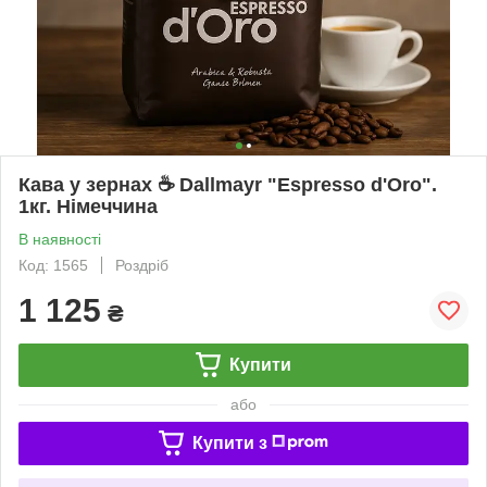
Кава у зернах ☕️ Dallmayr "Espresso d'Oro".
1кг. Німеччина
В наявності
Код: 1565
Роздріб
1 125
₴
Купити
або
Купити з