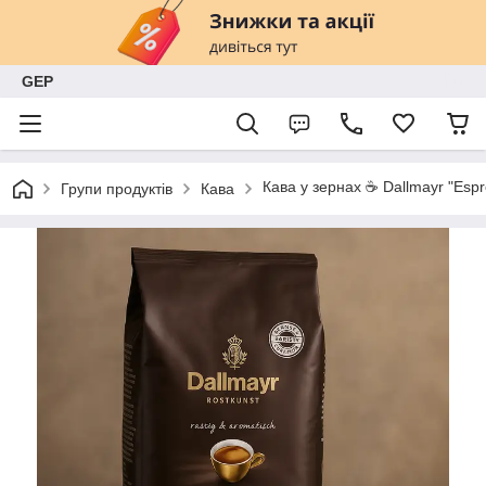
GEP
Кава у зернах ☕️ Dallmayr "Espr
Групи продуктів
Кава