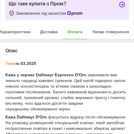
Що таке купити з Пром?
Замовлення під захистом
Характеристики
Доставка
Оплата
Умови повернення
Опис
Терм
ін 03.2025
Кава у зернах Dallmayr Espresso D'Oro
завоювала вже
чимало сердець кавових гурманів. Цей напій підкорює своєю
ніжною консистенцією та м'яким смаком з шоколадно-
горіховим післясмаком. Багато кавоманів відзначають досить
сильний, приємний аромат, слабко виражені гіркоту і помітну
кислинку, чого вдалося досягти завдяки
середньому обсмажуванні зерен.
Кава Dallmayr D'Oro
фасується відразу після обсмажування.
На упаковці розміщений спеціальний клапан, який запобігає
потраплянню повітря в пакет і максимально зберігає аромат.
Абсолютно універсальна кава в зернах - підходить для