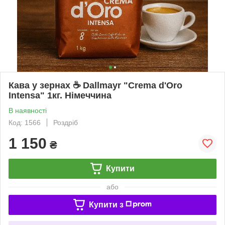
Кава у зернах ☕️ Dallmayr "Crema d'Oro
Intensa" 1кг. Німеччина
В наявності
Код: 1566
Роздріб
1 150
₴
Купити
або
Купити з