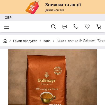
GEP
Кава у зернах ☕️ Dallmayr "Crem
Групи продуктів
Кава