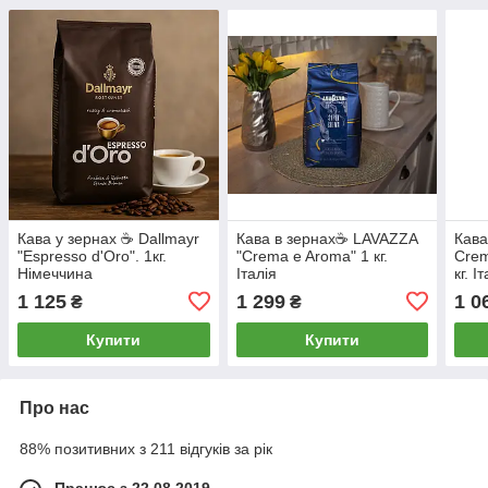
Кава у зернах ☕️ Dallmayr
Кава в зернах☕️ LAVAZZA
Кава
"Espresso d'Oro". 1кг.
"Crema e Aroma" 1 кг.
Crem
Німеччина
Італія
кг. І
1 125
1 299
1 0
₴
₴
Купити
Купити
Про нас
88% позитивних з 211 відгуків за рік
Працює з 22.08.2019