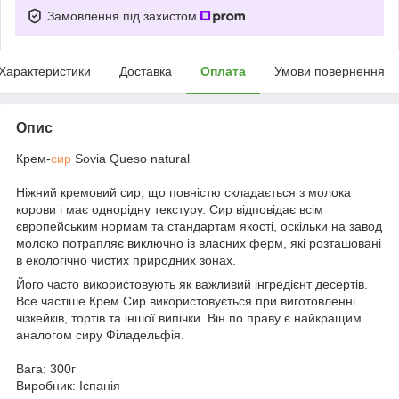
Замовлення під захистом
Характеристики
Доставка
Оплата
Умови повернення
Опис
Крем-
сир
Sovia Queso natural
Ніжний кремовий сир, що повністю складається з молока
корови і має однорідну текстуру. Сир відповідає всім
європейським нормам та стандартам якості, оскільки на завод
молоко потрапляє виключно із власних ферм, які розташовані
в екологічно чистих природних зонах.
Його часто використовують як важливий інгредієнт десертів.
Все частіше Крем Сир використовується при виготовленні
чізкейків, тортів та іншої випічки. Він по праву є найкращим
аналогом сиру Філадельфія.
Вага: 300г
Виробник: Іспанія