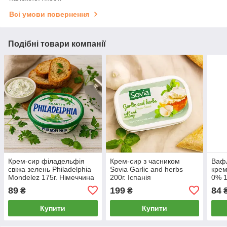
Всі умови повернення
Подібні товари компанії
Крем-сир філадельфія
Крем-сир з часником
Вафл
свіжа зелень Philadelphia
Sovia Garlic and herbs
крем
Mondelez 175г. Німеччина
200г. Іспанія
0% 1
89
199
84
₴
₴
Купити
Купити