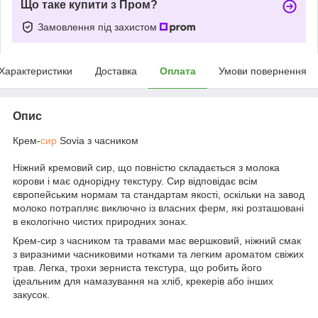
Що таке купити з Пром?
Замовлення під захистом
Характеристики
Доставка
Оплата
Умови повернення
Опис
Крем-
сир
Sovia з часником
Ніжний кремовий сир, що повністю складається з молока
корови і має однорідну текстуру. Сир відповідає всім
європейським нормам та стандартам якості, оскільки на завод
молоко потрапляє виключно із власних ферм, які розташовані
в екологічно чистих природних зонах.
Крем-сир з часником та травами має вершковий, ніжний смак
з виразними часниковими нотками та легким ароматом свіжих
трав. Легка, трохи зерниста текстура, що робить його
ідеальним для намазування на хліб, крекерів або інших
закусок.