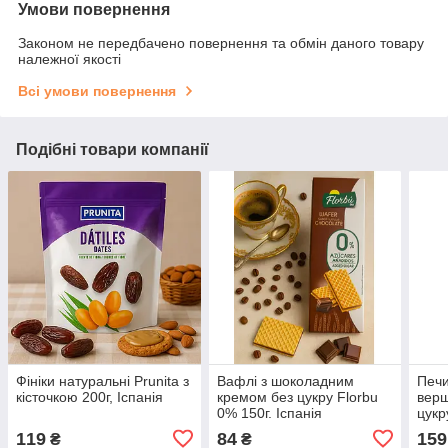
Умови повернення
Законом не передбачено повернення та обмін даного товару
належної якості
Всі умови повернення
Подібні товари компанії
Фініки натуральні Prunita з
Вафлі з шоколадним
Печи
кісточкою 200г, Іспанія
кремом без цукру Florbu
верш
0% 150г. Іспанія
цукр
Іспа
119
84
159
₴
₴