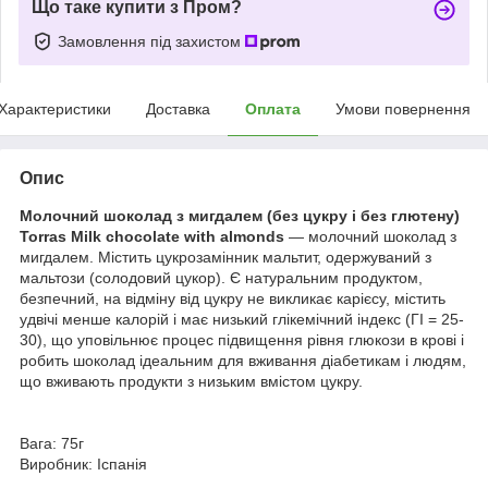
Що таке купити з Пром?
Замовлення під захистом
Характеристики
Доставка
Оплата
Умови повернення
Опис
Молочний шоколад з мигдалем (без цукру і без глютену)
Torras Milk chocolate with almonds
— молочний шоколад з
мигдалем. Містить цукрозамінник мальтит, одержуваний з
мальтози (солодовий цукор). Є натуральним продуктом,
безпечний, на відміну від цукру не викликає карієсу, містить
удвічі менше калорій і має низький глікемічний індекс (ГІ = 25-
30), що уповільнює процес підвищення рівня глюкози в крові і
робить шоколад ідеальним для вживання діабетикам і людям,
що вживають продукти з низьким вмістом цукру.
Вага: 75г
Виробник: Іспанія