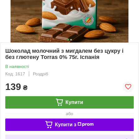
Шоколад молочний з мигдалем без цукру і
без глютену Torras 0% 75г. Іспанія
В наявності
Код: 1617
Роздріб
139
₴
Купити
або
Купити з