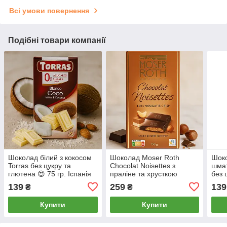
Всі умови повернення
Подібні товари компанії
Шоколад білий з кокосом
Шоколад Moser Roth
Шоко
Torras без цукру та
Chocolat Noisettes з
шма
глютена 😍 75 гр. Іспанія
праліне та хрусткою
без 
начинкою 150 г
75 г
139
259
139
₴
₴
Купити
Купити