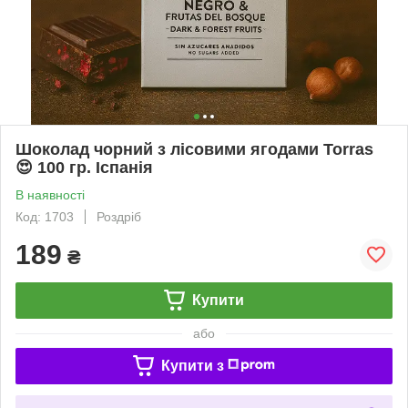
Шоколад чорний з лісовими ягодами Torras
😍 100 гр. Іспанія
В наявності
Код: 1703
Роздріб
189
₴
Купити
або
Купити з