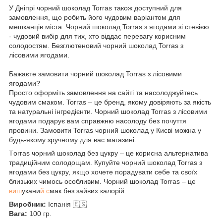
У Дніпрі чорний шоколад Torras також доступний для
замовлення, що робить його чудовим варіантом для
мешканців міста. Чорний шоколад Torras з ягодами зі стевією
- чудовий вибір для тих, хто віддає перевагу корисним
солодостям. Безглютеновий чорний шоколад Torras з
лісовими ягодами.
Бажаєте замовити чорний шоколад Torras з лісовими
ягодами?
Просто оформіть замовлення на сайті та насолоджуйтесь
чудовим смаком. Torras – це бренд, якому довіряють за якість
та натуральні інгредієнти. Чорний шоколад Torras з лісовими
ягодами подарує вам справжню насолоду без почуття
провини. Замовити Torras чорний шоколад у Києві можна у
будь-якому зручному для вас магазині.
Тorras чорний шоколад без цукру – це корисна альтернатива
традиційним солодощам. Купуйте чорний шоколад Torras з
ягодами без цукру, якщо хочете порадувати себе та своїх
близьких чимось особливим. Чорний шоколад Torras – це
виш
укани
й с
мак без зайвих калорій.
Виробник:
Іспанія 🇪🇸
Вага:
100 гр.