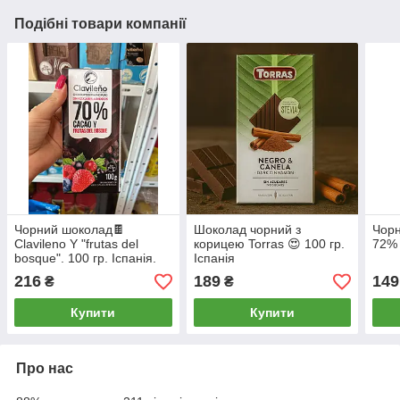
Подібні товари компанії
Чорний шоколад🍫
Шоколад чорний з
Чорн
Clavileno Y "frutas del
корицею Torras 😍 100 гр.
72% 
bosque". 100 гр. Іспанія.
Іспанія
216
189
149
₴
₴
Купити
Купити
Про нас