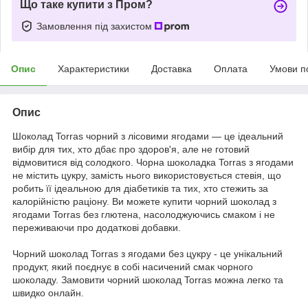
Що таке купити з Пром?
Замовлення під захистом
Опис
Характеристики
Доставка
Оплата
Умови п
Опис
Шоколад Torras чорний з лісовими ягодами — це ідеальний
вибір для тих, хто дбає про здоров'я, але не готовий
відмовитися від солодкого. Чорна шоколадка Torras з ягодами
не містить цукру, замість нього використовується стевія, що
робить її ідеальною для діабетиків та тих, хто стежить за
калорійністю раціону. Ви можете купити чорний шоколад з
ягодами Torras без глютена, насолоджуючись смаком і не
переживаючи про додаткові добавки.
Чорний шоколад Torras з ягодами без цукру - це унікальний
продукт, який поєднує в собі насичений смак чорного
шоколаду. Замовити чорний шоколад Torras можна легко та
швидко онлайн.