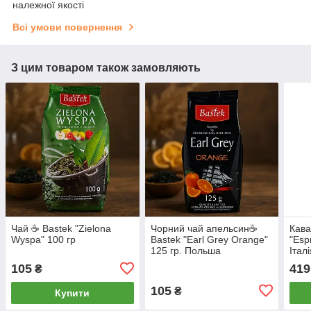
належної якості
Всі умови повернення
З цим товаром також замовляють
Чай ☕️ Bastek "Zielona
Чорний чай апельсин☕️
Кав
Wyspa" 100 гр
Bastek "Earl Grey Orange"
"Esp
125 гр. Польша
Італ
105
419
₴
105
₴
Купити