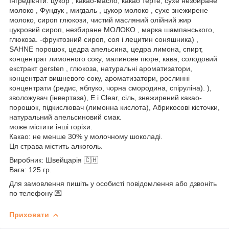
Інгредієнти: цукор , какао-масло, какао терте, сухе незбиране
молоко , Фундук , мигдаль , цукор молоко , сухе знежирене
молоко, сироп глюкози, чистий масляний олійний жир
цукровий сироп, незбиране МОЛОКО , марка шампанського,
глюкоза. -фруктозний сироп, соя і лецитин соняшника) ,
SAHNE порошок, цедра апельсина, цедра лимона, спирт,
концентрат лимонного соку, малинове пюре, кава, солодовий
екстракт gersten , глюкоза, натуральні ароматизатори,
концентрат вишневого соку, ароматизатори, рослинні
концентрати (редис, яблуко, чорна смородина, спіруліна). ),
зволожувач (інвертаза), E i Clear, сіль, знежирений какао-
порошок, підкислювач (лимонна кислота), Абрикосові кісточки,
натуральний апельсиновий смак.
може містити інші горіхи.
Какао: не менше 30% у молочному шоколаді.
Ця страва містить алкоголь.
Виробник: Швейцарія 🇨🇭
Вага: 125 гр.
Для замовлення пишіть у особисті повідомлення або дзвоніть
по телефону 💌
Приховати