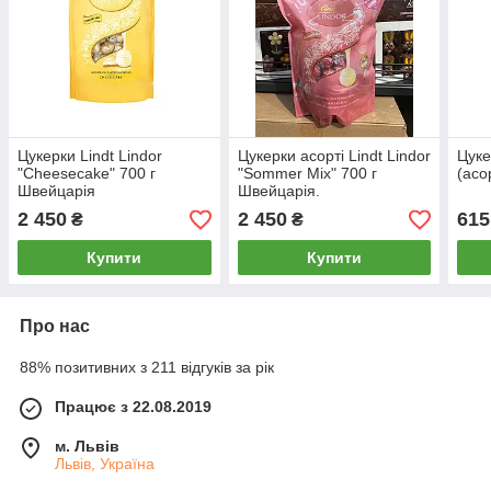
Цукерки Lindt Lindor
Цукерки асорті Lindt Lindor
Цуке
"Cheesecake" 700 г
"Sommer Mix" 700 г
(асо
Швейцарія
Швейцарія.
2 450
2 450
615
₴
₴
Купити
Купити
Про нас
88% позитивних з 211 відгуків за рік
Працює з 22.08.2019
м. Львів
Львів, Україна