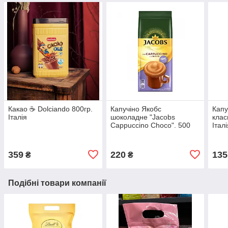
Какао ☕️ Dolciando 800гр.
Капучіно Якобс
Капу
Італія
шоколадне "Jacobs
клас
Cappuccino Choco". 500
Італ
грн. Німеччина
359
220
135
₴
₴
Подібні товари компанії