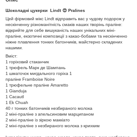
Шоколадні цукерки Lindt 😍 Pralines
Цей фірмовий мікс Lindt відправить вас у чудову подорож у
нескінченну різноманітність смаків наших творінь праліне:
відкрийте для себе вишуканість наших унікальних міні-
праліне, екзотичні композиції з какао-бобами та нескінченно
ніжне плавлення тонких батончиків, майстерно складених
нашими.
Вміст:
1 горіховий стаканчик
1 трюфель Марк де Шампань
1 шматочок мигдального горіха 1
праліне Framboise Noire
1 трюфельне праліне Amaretto
1 Gianduja
1 Cacautl
1 Ek Chuah
40 г тонких батончиків незбираного молока
2 міні-праліне з апельсиновим марципаном
2 міні-праліне із зіркою маккіато
2 міні-праліне з незбираного молока з крихким