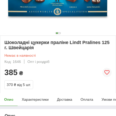
Шоколадні цукерки праліне Lindt Pralines 125
г. Швейцарія
Немає в наявності
Код: 1646
Опт і роздріб
385
₴
370 ₴
від 5 шт.
Опис
Характеристики
Доставка
Оплата
Умови п
Опис