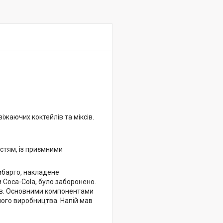
іжаючих коктейлів та міксів.
астям, із приємними
ембарго, накладене
 Coca-Cola, було заборонено.
нтів. Основними компонентами
ного виробництва. Напій мав