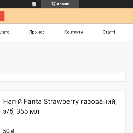
Кошик
плата
Про нас
Контакти
Статті
Напій Fanta Strawberry газований,
з/б, 355 мл
50 ₴