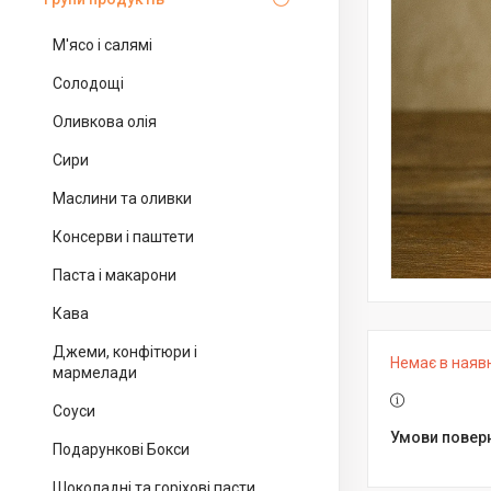
М'ясо і салямі
Солодощі
Оливкова олія
Сири
Маслини та оливки
Консерви і паштети
Паста і макарони
Кава
Джеми, конфітюри і
Немає в наяв
мармелади
Соуси
Подарункові Бокси
Шоколадні та горіхові пасти