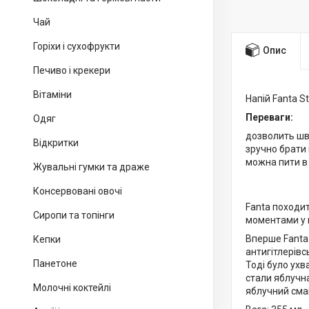
Чай
Горіхи і сухофрукти
Опис
Печиво і крекери
Вітаміни
Напій Fanta S
Переваги:
Одяг
дозволить шв
Відкритки
зручно брати 
можна пити в 
Жувальні гумки та драже
Консервовані овочі
Fanta походит
Сиропи та топінги
моментами у ко
Вперше Fanta 
Кепки
антигітлерівс
Панетоне
Тоді було ухв
стали яблучн
Молочні коктейлі
яблучний смак