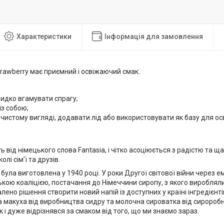
Характеристики
Інформація для замовлення
trawberry має приємний і освіжаючий смак.
идко вгамувати спрагу;
із собою;
чистому вигляді, додавати лід або використовувати як базу для осв
ь від німецького слова Fantasia, і чітко асоціюється з радістю та щ
лі сім'ї та друзів.
була виготовлена ​​у 1940 році. У роки Другої світової війни через 
ькою коаліцією, постачання до Німеччини сиропу, з якого виробляли
алено рішення створити новий напій із доступних у країні інгредіє
а макуха від виробництва сидру та молочна сироватка від сиророб
 і дуже відрізнявся за смаком від того, що ми знаємо зараз.