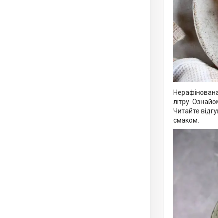
Нерафінована 
літру. Ознайо
Читайте відгу
смаком.