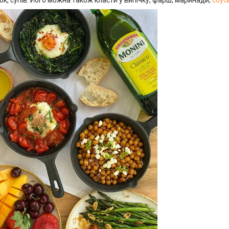
сок, супів. Його можна також класти у випічку, фарш, маринади,
соус