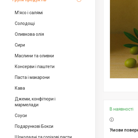
М'ясо і салямі
Солодощі
Оливкова олія
Сири
Маслини та оливки
Консерви і паштети
Паста і макарони
Кава
Джеми, конфітюри і
мармелади
В наявності
Соуси
Подарункові Бокси
Шоколадні та горіхові пасти