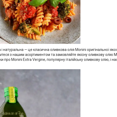
і натуральна — це класична оливкова олія Monini оригінальної якост
мтеся з нашим асортиментом та замовляйте якісну оливкову олію Mo
ки про Monini Extra Vergine, популярну італійську оливкову олію, і н