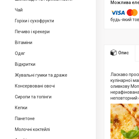
Чай
будь-який то
Горіхи і сухофрукти
Печиво і крекери
Вітаміни
Опис
Одяг
Відкритки
Ласкаво прос
Жувальні гумки та драже
кулінарної м
Консервовані овочі
оливкову Moni
нерафінована 
Сиропи та топінги
неповторний 
Кепки
Панетоне
Молочні коктейлі