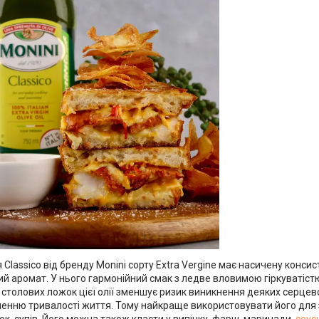
 Classico від бренду Monini сорту Extra Vergine має насичену конси
ний аромат. У нього гармонійний смак з ледве вловимою гіркуватіс
 столових ложок цієї олії зменшує ризик виникнення деяких серце
шенню тривалості життя. Тому найкраще використовувати його для 