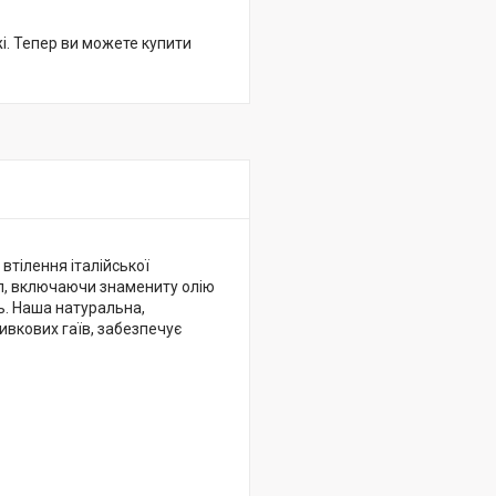
жі. Тепер ви можете купити
втілення італійської
ел, включаючи знамениту олію
нь. Наша натуральна,
ливкових гаїв, забезпечує