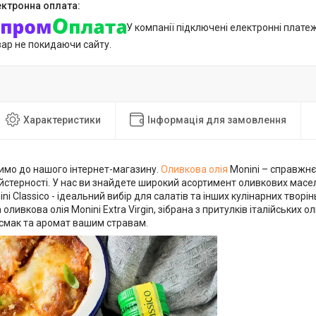
У компанії підключені електронні плате
вар не покидаючи сайту.
Характеристики
Інформація для замовлення
имо до нашого інтернет-магазину.
Оливкова олія
Monini – справжнє 
айстерності. У нас ви знайдете широкий асортимент оливкових мас
ni Classico - ідеальний вибір для салатів та інших кулінарних творі
оливкова олія Monini Extra Virgin, зібрана з притулків італійських о
смак та аромат вашим стравам.