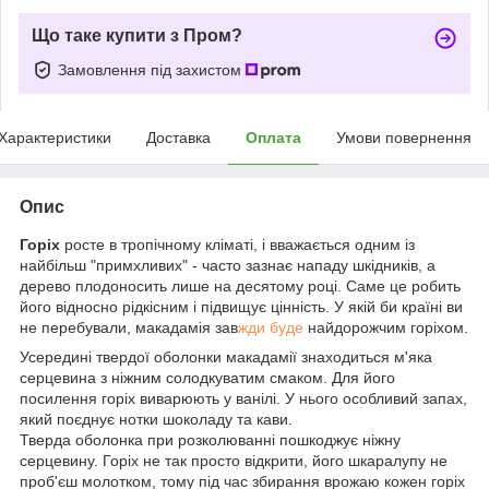
Що таке купити з Пром?
Замовлення під захистом
Характеристики
Доставка
Оплата
Умови повернення
Опис
Горіх
росте в тропічному кліматі, і вважається одним із
найбільш "примхливих" - часто зазнає нападу шкідників, а
дерево плодоносить лише на десятому році. Саме це робить
його відносно рідкісним і підвищує цінність. У якій би країні ви
не перебували, макадамія зав
жди буде
найдорожчим горіхом.
Усередині твердої оболонки макадамії знаходиться м'яка
серцевина з ніжним солодкуватим смаком. Для його
посилення горіх виварюють у ванілі. У нього особливий запах,
який поєднує нотки шоколаду та кави.
Тверда оболонка при розколюванні пошкоджує ніжну
серцевину. Горіх не так просто відкрити, його шкаралупу не
проб'єш молотком, тому під час збирання врожаю кожен горіх