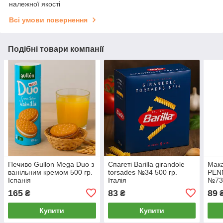
належної якості
Всі умови повернення
Подібні товари компанії
Печиво Gullon Mega Duo з
Спагеті Barilla girandole
Мак
ванільним кремом 500 гр.
torsades №34 500 гр.
PEN
Іспанія
Італія
№73 
165
83
89
₴
₴
Купити
Купити