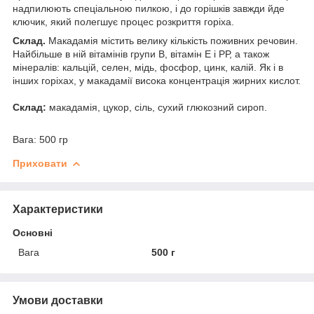
надпилюють спеціальною пилкою, і до горішків завжди йде
ключик, який полегшує процес розкриття горіха.
Склад.
Макадамія містить велику кількість поживних речовин.
Найбільше в ній вітамінів групи В, вітамін Е і РР, а також
мінералів: кальцій, селен, мідь, фосфор, цинк, калій. Як і в
інших горіхах, у макадамії висока концентрація жирних кислот.
Склад:
макадамія, цукор, сіль, сухий глюкозний сироп.
Вага: 500 гр
Приховати
Характеристики
Основні
Вага
500 г
Умови доставки