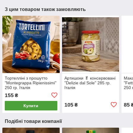
З цим товаром також замовляють
Тортелліні з прошутто
Артишоки 🥬 консервовані
Мака
"Montegrappa Ripienissimi"
"Delizie dal Sole" 285 гр.
"Fet
250 гр. Італія
Італія
250 г
155
₴
105
85
₴
Купити
Подібні товари компанії