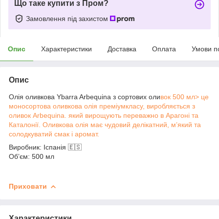
Що таке купити з Пром?
Замовлення під захистом
Опис
Характеристики
Доставка
Оплата
Умови п
Опис
Олія оливкова Ybarra Arbequina з сортових оли
вок 500 мл> це
моносортова оливкова олія преміумкласу, виробляється з
оливок Arbequina. який вирощують переважно в Арагоні та
Каталонії. Оливкова олія має чудовий делікатний, м’який та
солодкуватий смак і аромат.
Виробник: Іспанія 🇪🇸
Обʼєм: 500 мл
Приховати
Характеристики