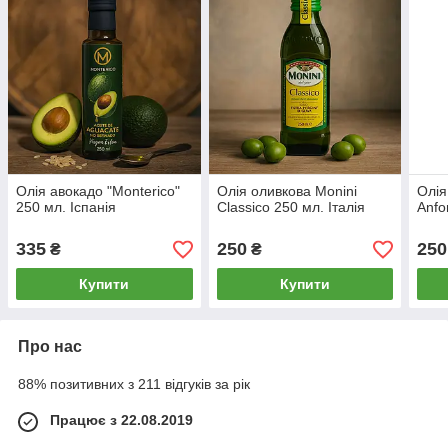
Олія авокадо "Monterico"
Олія оливкова Monini
Олія
250 мл. Іспанія
Classico 250 мл. Італія
Anfo
335
250
250
₴
₴
Купити
Купити
Про нас
88% позитивних з 211 відгуків за рік
Працює з 22.08.2019