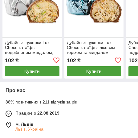
Дубайські цукерки Lux
Дубайські цукерки Lux
Дуба
Choco катаїфі з
Choco катаїфі з лісовим
Choc
подрібненим мигдалем,
горіхом та мигдалем
подр
пеканом, кешью та
цука
102
102
102
₴
₴
фісташкою в молочному
шоколаді
Купити
Купити
Про нас
88% позитивних з 211 відгуків за рік
Працює з 22.08.2019
м. Львів
Львів, Україна