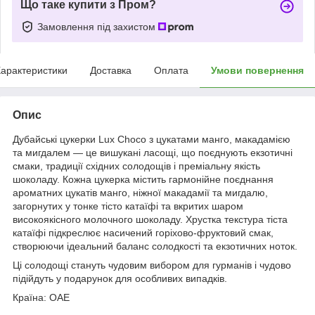
Що таке купити з Пром?
Замовлення під захистом
арактеристики
Доставка
Оплата
Умови повернення
Опис
Дубайські цукерки Lux Choco з цукатами манго, макадамією
та мигдалем — це вишукані ласощі, що поєднують екзотичні
смаки, традиції східних солодощів і преміальну якість
шоколаду. Кожна цукерка містить гармонійне поєднання
ароматних цукатів манго, ніжної макадамії та мигдалю,
загорнутих у тонке тісто катаїфі та вкритих шаром
високоякісного молочного шоколаду. Хрустка текстура тіста
катаїфі підкреслює насичений горіхово-фруктовий смак,
створюючи ідеальний баланс солодкості та екзотичних ноток.
Ці солодощі стануть чудовим вибором для гурманів і чудово
підійдуть у подарунок для особливих випадків.
Країна: ОАЕ