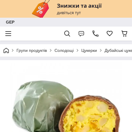
GEP
Групи продуктів
Солодощі
Цукерки
Дубайські цук