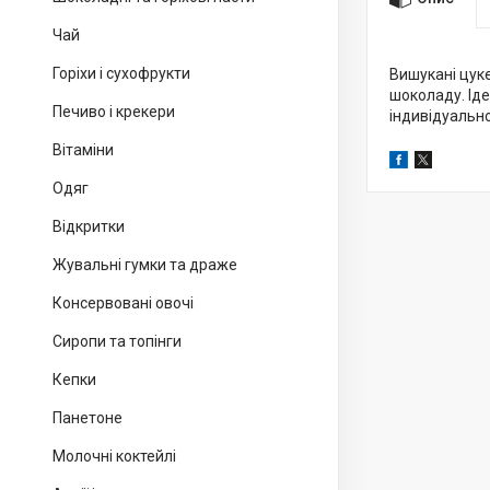
Чай
Горіхи і сухофрукти
Вишукані цук
шоколаду. Іде
Печиво і крекери
індивідуальн
Вітаміни
Одяг
Відкритки
Жувальні гумки та драже
Консервовані овочі
Сиропи та топінги
Кепки
Панетоне
Молочні коктейлі