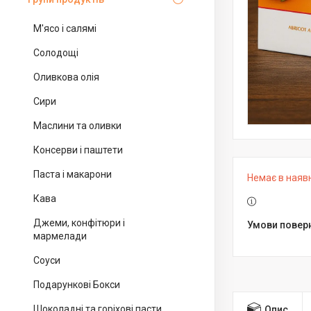
М'ясо і салямі
Солодощі
Оливкова олія
Сири
Маслини та оливки
Консерви і паштети
Паста і макарони
Немає в наяв
Кава
Джеми, конфітюри і
мармелади
Соуси
Подарункові Бокси
Шоколадні та горіхові пасти
Опис