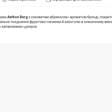
ерки
Anthon Berg
з соковитим абрикосом і ароматом бренді, покрит
альне поєднання фруктової начинки й алкоголю в класичному викон
о запакованих цукерок.