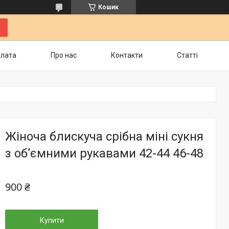
Кошик
плата
Про нас
Контакти
Статті
Жіноча блискуча срібна міні сукня
з об’ємними рукавами 42-44 46-48
900 ₴
Купити