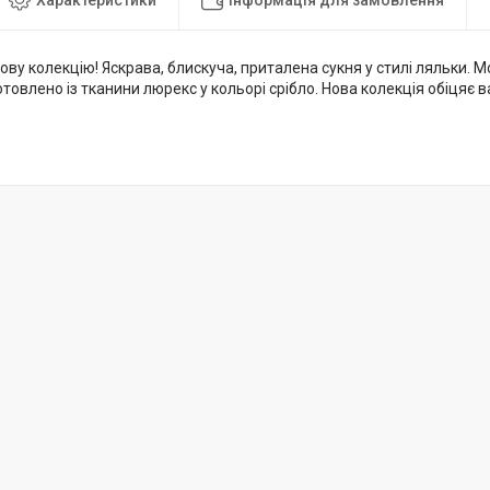
ву колекцію! Яскрава, блискуча, приталена сукня у стилі ляльки. Мо
готовлено із тканини люрекс у кольорі срібло. Нова колекція обіцяє 