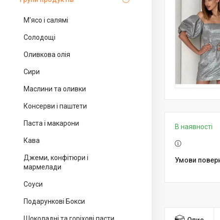
М'ясо і салямі
Солодощі
Оливкова олія
Сири
Маслини та оливки
Консерви і паштети
Паста і макарони
В наявності
Кава
Джеми, конфітюри і
мармелади
Соуси
Подарункові Бокси
Шоколадні та горіхові пасти
Опис