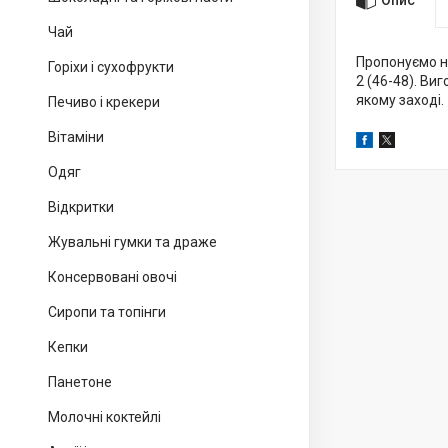
Чай
Пропонуємо но
Горіхи і сухофрукти
2 (46-48). Ви
якому заході.
Печиво і крекери
Вітаміни
Одяг
Відкритки
Жувальні гумки та драже
Консервовані овочі
Сиропи та топінги
Кепки
Панетоне
Молочні коктейлі